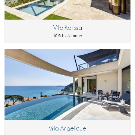
(6 x 10 m - Depth max : 3m) is surrounded by sun loungers and
- Stornierung ab
65 Tage
vor Anreisetermin :
100 %
des
Mediterranean greenery. Enjoy al fresco dining on the terrace, which is
Gesamtbetrages sind an Villanovo zu bezahlen.
equipped with a barbecue and outdoor dining area. For pétanque
- Bei Nichterscheinen :
100 %
des Gesamtbetrages sind an Villanovo zu
enthusiasts, a court is available, and boat owners will appreciate the
bezahlen
private mooring buoy located nearby (off Graniers beach for boats up
Villa Kalissa
to 12 metres).
You will also enjoy direct access to the private Graniers beach.
10 Schlafzimmer
83119006117DP
A spacious parking can accommodate up to 10 cars.
Staff & Services
The villa offers a daily cleaning service 10 hours per day (except
Sundays), as well as the services of a pool technician and a gardener
who come once a week to maintain the outdoor areas.
On request and at an additional cost, tailor-made services can be
provided, such as breakfast, a private chef, a chauffeur, or wellness
sessions with a yoga or sports coach.
Location
Ideally located, this property places you just a few steps away from
the lively Place des Lices and the famous Caves du Roy. Savour the
Villa Angelique
bustling charm of the town centre while enjoying the tranquillity of