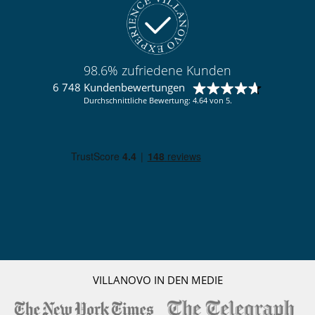
Privatparkplatz
Veranda
Wohnzimmer
In der Nähe
98.6% zufriedene Kunden
Direktzugang zum Strand
6 748 Kundenbewertungen
Kinder
Durchschnittliche Bewertung: 4.64 von 5.
Kinder willkommen
Poolalarm für
Küche und Ausstattung
seperate Kücher
voll ausgestattete Küche
Personal
Gärtner
Haushälterin
Immobilie mit Personal
Unterhaltung, Wohlbefinden & Sport
Bocciaplatz
VILLANOVO IN DEN MEDIE
Fitnessraum
Internetzugang (Wifi)
Privater Außen-Swimmingpool