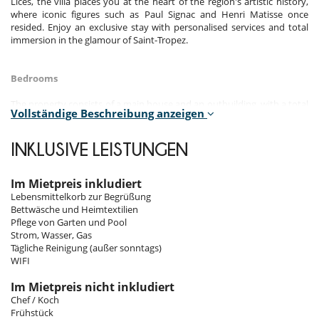
Lices, the villa places you at the heart of the region's artistic history,
where iconic figures such as Paul Signac and Henri Matisse once
resided. Enjoy an exclusive stay with personalised services and total
immersion in the glamour of Saint-Tropez.
Bedrooms
The property consists of a main house and an outbuilding, with a total
Vollständige Beschreibung anzeigen
of 10 bedrooms and accommodation for up to 20 people.
Two bedrooms are located in the main house and the other eight are
in the outbuilding.
INKLUSIVE LEISTUNGEN
Room 1 - Maison principale - 1 :
Room. This bedroom has 1 double bed 180 cm. Bathroom private,
Im Mietpreis inkludiert
with bathtub. separate WC room.
Lebensmittelkorb zur Begrüßung
Bettwäsche und Heimtextilien
Room 2 - Maison principale - 2 :
Pflege von Garten und Pool
Room. This bedroom has 1 double bed 180 cm. Bathroom private,
Strom, Wasser, Gas
with bathtub. separate WC room.
Tägliche Reinigung (außer sonntags)
WIFI
Room 3 - Dépendance - 1 :
Room. This bedroom has 1 double bed 180 cm. Bathroom private,
Im Mietpreis nicht inkludiert
with shower. separate WC room. This bedroom includes also living
Chef / Koch
area, kitchenette.
Frühstück