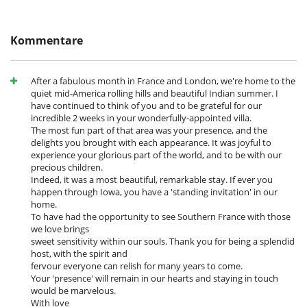
- Stornierung ab
65 Tage
vor Anreisetermin :
100 %
des
Weinsammlung
Gesamtbetrages sind an Villanovo zu bezahlen.
- Bei Nichterscheinen :
100 %
des Gesamtbetrages sind an Villanovo zu
Draußen
Kommentare
bezahlen
Essbereiche außen
Liegestühle auf der Terrasse
Loungebereich auf der Terrasse
After a fabulous month in France and London, we're home to the
Parkmöglichkeit
quiet mid-America rolling hills and beautiful Indian summer. I
Sonnenliegen am Pool
have continued to think of you and to be grateful for our
Terrasse(n)
incredible 2 weeks in your wonderfully-appointed villa.
The most fun part of that area was your presence, and the
Für Ihren Komfort und Ihr Wohlbefinden
delights you brought with each appearance. It was joyful to
Als Terrasse ausgebautes Rooftop
experience your glorious part of the world, and to be with our
Esszimmer
precious children.
Klimanlage
Indeed, it was a most beautiful, remarkable stay. If ever you
Privatparkplatz
happen through Iowa, you have a 'standing invitation' in our
Terrasse
home.
Wohnzimmer
To have had the opportunity to see Southern France with those
we love brings
Kinder
sweet sensitivity within our souls. Thank you for being a splendid
Kinder willkommen
host, with the spirit and
fervour everyone can relish for many years to come.
Küche und Ausstattung
Your 'presence' will remain in our hearts and staying in touch
voll ausgestattete Küche
would be marvelous.
With love