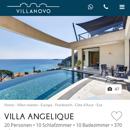
47
Home
Villen mieten
Europa
Frankreich
Côte d'Azur
Eze
VILLA ANGELIQUE
20 Personen • 10 Schlafzimmer • 10 Badezimmer • 370