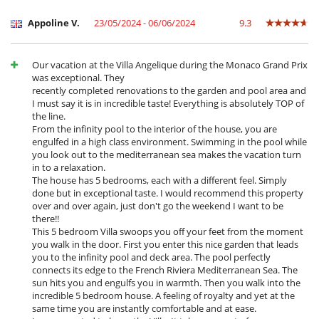
Unterhaltung, Wohlbefinden & Sport
Außen-Swimmingpool
Appoline V.
23/05/2024 - 06/06/2024
9.3
Bar
Beheizter Außen-Swimmingpool
Fitnessraum
Internetzugang (Wifi)
Our vacation at the Villa Angelique during the Monaco Grand Prix
Pool mit Überlauf
was exceptional. They
recently completed renovations to the garden and pool area and
I must say it is in incredible taste! Everything is absolutely TOP of
the line.
From the infinity pool to the interior of the house, you are
engulfed in a high class environment. Swimming in the pool while
you look out to the mediterranean sea makes the vacation turn
in to a relaxation.
The house has 5 bedrooms, each with a different feel. Simply
done but in exceptional taste. I would recommend this property
over and over again, just don't go the weekend I want to be
there!!
This 5 bedroom Villa swoops you off your feet from the moment
you walk in the door. First you enter this nice garden that leads
you to the infinity pool and deck area. The pool perfectly
connects its edge to the French Riviera Mediterranean Sea. The
sun hits you and engulfs you in warmth. Then you walk into the
incredible 5 bedroom house. A feeling of royalty and yet at the
same time you are instantly comfortable and at ease.