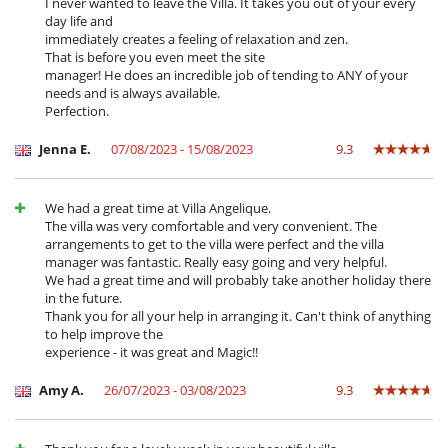
I never wanted to leave the Villa. It takes you out of your every
day life and
immediately creates a feeling of relaxation and zen.
That is before you even meet the site
manager! He does an incredible job of tending to ANY of your
needs and is always available.
Perfection.
Jenna E.
07/08/2023 - 15/08/2023
9.3
We had a great time at Villa Angelique.
The villa was very comfortable and very convenient. The
arrangements to get to the villa were perfect and the villa
manager was fantastic. Really easy going and very helpful.
We had a great time and will probably take another holiday there
in the future.
Thank you for all your help in arranging it. Can't think of anything
to help improve the
experience - it was great and Magic!!
Amy A.
26/07/2023 - 03/08/2023
9.3