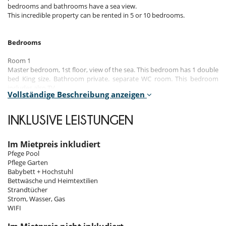
bedrooms and bathrooms have a sea view.
This incredible property can be rented in 5 or 10 bedrooms.
Bedrooms
Room 1
Master bedroom, 1st floor, view of the sea. This bedroom has 1 double
bed King size. Bathroom private. separate WC room. This bedroom
includes also TV.
Vollständige Beschreibung anzeigen
Room 2
Master bedroom, Ground level, view of the sea. This bedroom has 1
INKLUSIVE LEISTUNGEN
double bed King size. Bathroom private. This bedroom includes also
TV.
Im Mietpreis inkludiert
Room 3
Pfege Pool
Master bedroom, Ground level, view of the sea. This bedroom has 1
Pflege Garten
double bed King size. Bathroom private. This bedroom includes also
Babybett + Hochstuhl
TV.
Bettwäsche und Heimtextilien
Strandtücher
Room 4
Strom, Wasser, Gas
Room, Ground level, view of the sea. This bedroom has 1 double bed
WIFI
King size. Bathroom private. This bedroom includes also TV.