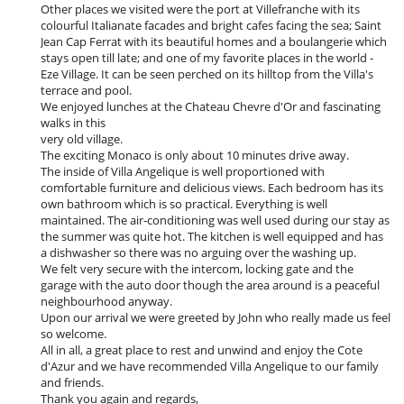
Other places we visited were the port at Villefranche with its
colourful Italianate facades and bright cafes facing the sea; Saint
Jean Cap Ferrat with its beautiful homes and a boulangerie which
stays open till late; and one of my favorite places in the world -
Eze Village. It can be seen perched on its hilltop from the Villa's
terrace and pool.
We enjoyed lunches at the Chateau Chevre d'Or and fascinating
walks in this
very old village.
The exciting Monaco is only about 10 minutes drive away.
The inside of Villa Angelique is well proportioned with
comfortable furniture and delicious views. Each bedroom has its
own bathroom which is so practical. Everything is well
maintained. The air-conditioning was well used during our stay as
the summer was quite hot. The kitchen is well equipped and has
a dishwasher so there was no arguing over the washing up.
We felt very secure with the intercom, locking gate and the
garage with the auto door though the area around is a peaceful
neighbourhood anyway.
Upon our arrival we were greeted by John who really made us feel
so welcome.
All in all, a great place to rest and unwind and enjoy the Cote
d'Azur and we have recommended Villa Angelique to our family
and friends.
Thank you again and regards,