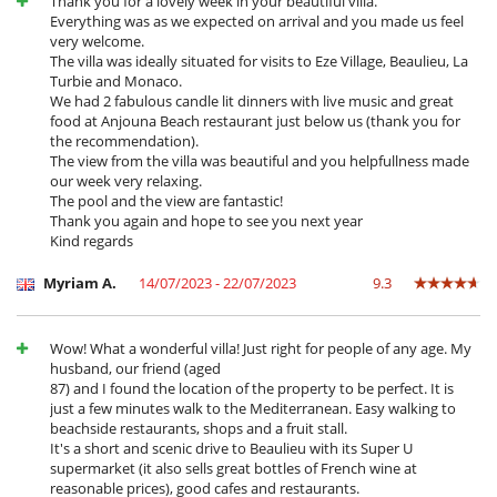
Thank you for a lovely week in your beautiful villa.
Everything was as we expected on arrival and you made us feel
very welcome.
The villa was ideally situated for visits to Eze Village, Beaulieu, La
Turbie and Monaco.
We had 2 fabulous candle lit dinners with live music and great
food at Anjouna Beach restaurant just below us (thank you for
the recommendation).
The view from the villa was beautiful and you helpfullness made
our week very relaxing.
The pool and the view are fantastic!
Thank you again and hope to see you next year
Kind regards
Myriam A.
14/07/2023 - 22/07/2023
9.3
Wow! What a wonderful villa! Just right for people of any age. My
husband, our friend (aged
87) and I found the location of the property to be perfect. It is
just a few minutes walk to the Mediterranean. Easy walking to
beachside restaurants, shops and a fruit stall.
It's a short and scenic drive to Beaulieu with its Super U
supermarket (it also sells great bottles of French wine at
reasonable prices), good cafes and restaurants.