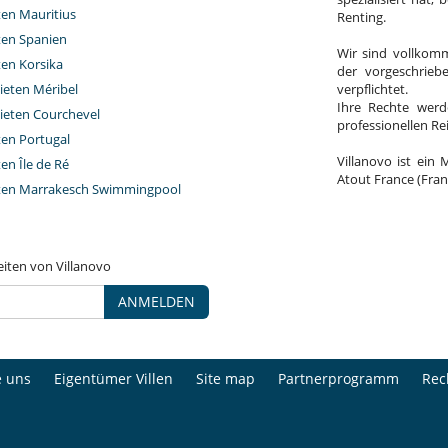
ten Mauritius
Renting.
eten Spanien
Wir sind vollkomm
ten Korsika
der vorgeschrieb
ieten Méribel
verpflichtet.
Ihre Rechte werd
ieten Courchevel
professionellen R
ten Portugal
Villanovo ist ein 
ten Île de Ré
Atout France (Fran
eten Marrakesch Swimmingpool
eiten von Villanovo
ANMELDEN
e uns
Eigentümer Villen
Site map
Partnerprogramm
Rec