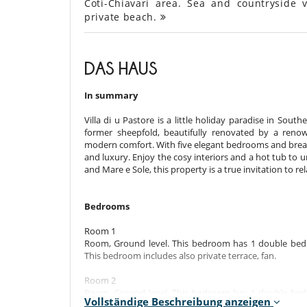
Coti-Chiavari area. Sea and countryside 
private beach.
DAS HAUS
In summary
Villa di u Pastore is a little holiday paradise in South
former sheepfold, beautifully renovated by a reno
modern comfort. With five elegant bedrooms and breathtak
and luxury. Enjoy the cosy interiors and a hot tub to u
and Mare e Sole, this property is a true invitation to re
Bedrooms
Room 1
Room, Ground level. This bedroom has 1 double bed
This bedroom includes also private terrace, fan.
Room 2
Room, Ground level. This bedroom has 1 double bed
Vollständige Beschreibung anzeigen
This bedroom includes also private terrace, fan.