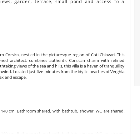
views, garden, terrace, small pond and access to a
ern Corsica, nestled in the picturesque region of Coti-Chiavari. This
wned architect, combines authentic Corsican charm with refined
ing views of the sea and hills, this villa is a haven of tranquillity
nwind. Located just five minutes from the idyllic beaches of Verghia
lax and escape.
 140 cm. Bathroom shared, with bathtub, shower. WC are shared.
 140 cm. Bathroom shared, with bathtub, shower. WC are shared.