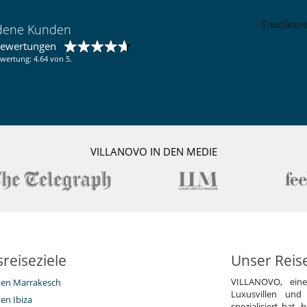
Music speaker
Schwimmbecken
edene Kunden
bewertungen
wertung: 4.64 von 5.
VILLANOVO IN DEN MEDIE
reiseziele
Unser Reis
VILLANOVO, ein
eten Marrakesch
Luxusvillen und
ten Ibiza
spezialisiert hat,