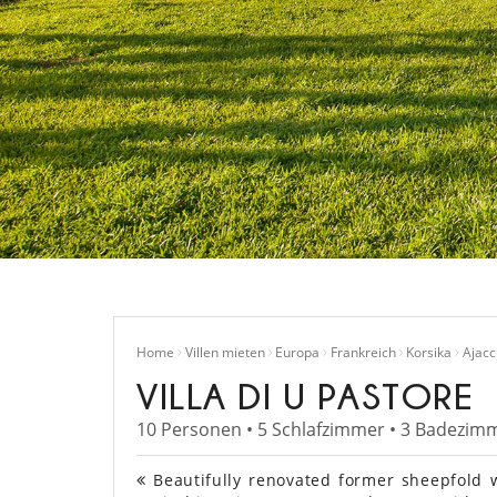
Home
Villen mieten
Europa
Frankreich
Korsika
Ajacc
VILLA DI U PASTORE
10 Personen • 5 Schlafzimmer • 3 Badezimm
Beautifully renovated former sheepfold w