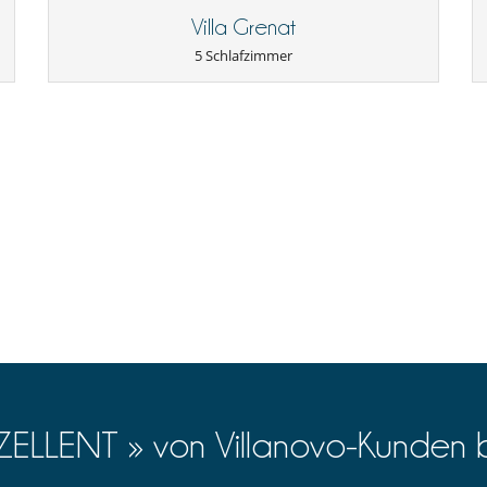
rstattet werden.
Gasgrill
Villa Grenat
 Gesamtbetrages sind an Villanovo zu bezahlen.
Liegestühle auf der Terrasse
an Villanovo zu bezahlen
Parkmöglichkeit
5 Schlafzimmer
Kamin
Kombiniertes Ess- und Wohnzimmer
Zentralheizung
Poolalarm für
Eismaschine
Kaffeemaschine (Kapsel)
voll ausgestattete Küche
XZELLENT » von Villanovo-Kunden 
Golfwagen