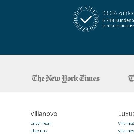
Internetzugang (Wifi)
Pool mit Salzfilterung
Schwimmbecken-Sicherheitssystem
98.6% zufri
6 748 Kunden
Durchschnittliche Be
Villanovo
Luxus
Unser Team
Villa mi
Über uns
Villa mie