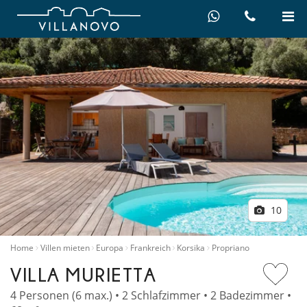
10
Home
Villen mieten
Europa
Frankreich
Korsika
Propriano
VILLA MURIETTA
4 Personen (6 max.) • 2 Schlafzimmer • 2 Badezimmer •