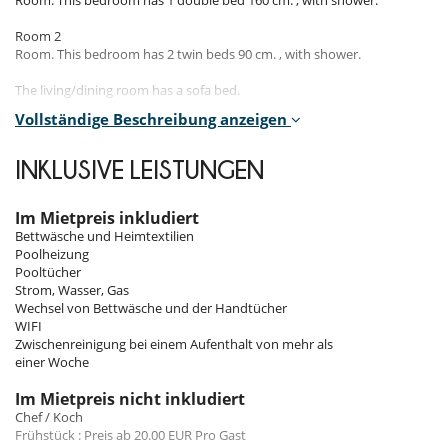
Room. This bedroom has 1 double bed 160 cm. , with shower.
Room 2
Room. This bedroom has 2 twin beds 90 cm. , with shower.
The living/dining room has a sofa bed.
Vollständige Beschreibung anzeigen
Indoors
INKLUSIVE LEISTUNGEN
Guests will enjoy the fully equipped kitchen and the comfortable
living/dining room with sofa bed and access to the covered terrace.
Im Mietpreis inkludiert
Bettwäsche und Heimtextilien
Poolheizung
Outdoors​
Pooltücher
Strom, Wasser, Gas
The villa has lovely and comfortably furnished exteriors. Guests will
Wechsel von Bettwäsche und der Handtücher
find terraces and a barbecue (charcoal not provided).
WIFI
They can also enjoy the beautiful private heated saltwater pool (9m x
Zwischenreinigung bei einem Aufenthalt von mehr als
4m - depth 1.4m), from which it is possible to admire an amazing view.
einer Woche
This pool with a security alarm, is accessible by steps.
Im Mietpreis nicht inkludiert
Chef / Koch
Frühstück : Preis ab 20.00 EUR Pro Gast
Staff & Services