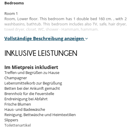
Bedrooms
Room 1
Room, Lower floor. This bedroom has 1 double bed 160 cm. , with 2
washbasins, bathtub. This bedroom includes also TV, safe, hair dryer,
towel dryer, closet, WC, shower - Hammam, hammam.
Vollständige Beschreibung anzeigen
Room 2
Room, Lower floor. This bedroom has 2 single bed 80 cm. , with 2
washbasins, shower, jacuzzi bathtub. This bedroom includes also
INKLUSIVE LEISTUNGEN
towel dryer, closet, chest of drawers, WC.
Room 3
Im Mietpreis inkludiert
Room, Ground level. This bedroom has 2 single bed 90 cm. , with
Treffen und Begrüßen zu Hause
shower, 1 washbasin. This bedroom includes also towel dryer, closet,
Champagner
chest of drawers, WC.
Lebensmittelkorb zur Begrüßung
Betten bei der Ankunft gemacht
Room 4
Brennholz für die Feuerstelle
Room, Ground level. This bedroom has 1 double bed 140 cm. , with 2
Endreinigung bei Abfahrt
washbasins, shower. This bedroom includes also safe, towel dryer,
Frische Blumen
closet, chest of drawers, WC.
Haus- und Badewäsche
Reinigung, Bettwäsche und Heimtextilien
Slippers
Indoors
Toilettenartikel