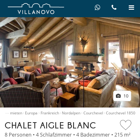
10
…
Villen mieten
Europa
Frankreich
Nordalpen
Courchevel
Courchevel 1850
CHALET AIGLE BLANC
8 Personen • 4 Schlafzimmer • 4 Badezimmer • 215 m²