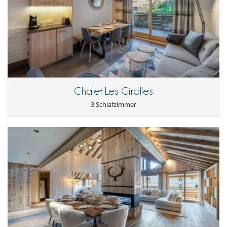
Ski in - Ski out
Ski in - Ski out
Ski out
Skipisten zu Fuß erreichbar
Kinder
Kinder willkommen
Küche und Ausstattung
amerikanische Küche
Chalet Les Girolles
Backofen
Fondue
3 Schlafzimmer
Mikrowelle
Raclette-Grill
Spülmaschine
Toaster
voll ausgestattete Küche
Wäschetrockner
Waschmaschine
Resortservice und Unterhaltung
Restaurant(s)
Unterhaltung, Wohlbefinden & Sport
Fernseher