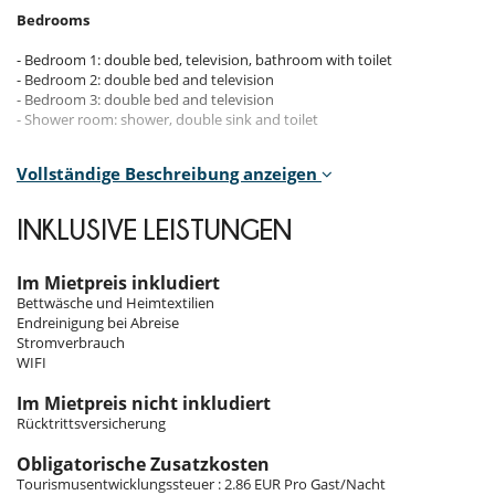
Bedrooms
- Bedroom 1: double bed, television, bathroom with toilet
- Bedroom 2: double bed and television
- Bedroom 3: double bed and television
- Shower room: shower, double sink and toilet
Vollständige Beschreibung anzeigen
Indoors
Located on the 2nd floor, the apartment impresses with its carefully
INKLUSIVE LEISTUNGEN
thought-out design for comfort and elegance. An open-plan kitchen
and dining area is perfect for entertaining. The lounge, equipped with
a television and fireplace, creates a warm atmosphere for relaxing
Im Mietpreis inkludiert
after a day on the slopes.
Bettwäsche und Heimtextilien
Endreinigung bei Abreise
The double bedrooms offer comfort and rest, each equipped with a
Stromverbrauch
cosy bed and a television. The master bedroom has an en-suite
WIFI
bathroom, while the other two share a modern shower room with
double sinks. The spaces are tastefully decorated, offering an
Im Mietpreis nicht inkludiert
atmosphere that is both cosy and sophisticated.
Rücktrittsversicherung
Obligatorische Zusatzkosten
Outdoors
Tourismusentwicklungssteuer : 2.86 EUR Pro Gast/Nacht