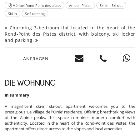
Méribel Rond Point des pistes
An den Pisten
Ski in - Ski out
Ski in
Self catering
Charming 3-bedroom flat located in the heart of the
Rond-Point des Pistes district, with balcony, ski locker
and parking.
ANFRAGEN :
DIE WOHNUNG
In summary
A magnificent ski-in ski-out apartment welcomes you to the
prestigious ‘Le Village de l'Orée’ residence. Offering breathtaking views
of the Alpine peaks, this space combines modern comfort with
authenticity. Located in the heart of the Rond-Point des Pistes, the
apartment offers direct access to the slopes and local amenities.