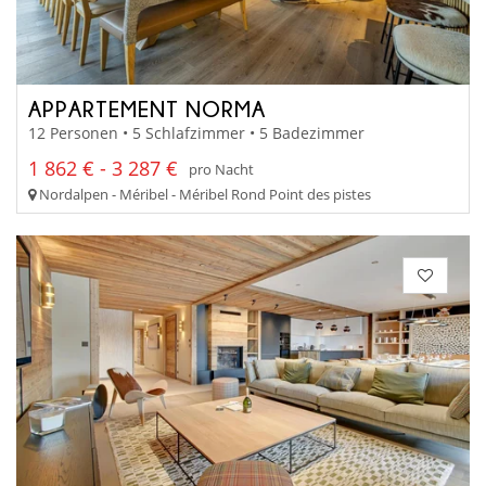
APPARTEMENT NORMA
12 Personen • 5 Schlafzimmer • 5 Badezimmer
1 862 € - 3 287 €
pro Nacht
Nordalpen - Méribel - Méribel Rond Point des pistes