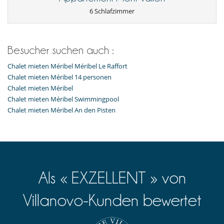
6 Schlafzimmer
Küche und Ausstattung
Backofen
Bügeleisen
Cerankochfeld
Besucher suchen auch :
Kaffeemaschine
Mixer
Chalet mieten Méribel Méribel Le Raffort
voll ausgestattete Küche
Waschmaschine
Chalet mieten Méribel 14 personen
Wasserkocher
Chalet mieten Méribel
Chalet mieten Méribel Swimmingpool
Personal
Chalet mieten Méribel An den Pisten
Haushälterin
Unterhaltung, Wohlbefinden & Sport
Fernseher
Innen-Swimmingpool
Internetzugang (Faseroptik, Wifi)
Sauna
Als « EXZELLENT » von
Skiraum
Skischuhwärmern
Villanovo-Kunden bewertet