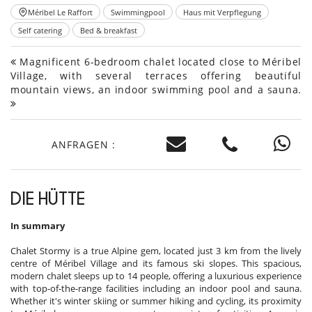
Méribel Le Raffort
Swimmingpool
Haus mit Verpflegung
Self catering
Bed & breakfast
Magnificent 6-bedroom chalet located close to Méribel
Village, with several terraces offering beautiful
mountain views, an indoor swimming pool and a sauna.
ANFRAGEN :
DIE HÜTTE
In summary
Chalet Stormy is a true Alpine gem, located just 3 km from the lively
centre of Méribel Village and its famous ski slopes. This spacious,
modern chalet sleeps up to 14 people, offering a luxurious experience
with top-of-the-range facilities including an indoor pool and sauna.
Whether it's winter skiing or summer hiking and cycling, its proximity