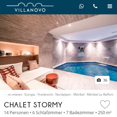
36
…
e
Villen mieten
Europa
Frankreich
Nordalpen
Méribel
Méribel Le Raffort
CHALET STORMY
14 Personen • 6 Schlafzimmer • 7 Badezimmer • 250 m²