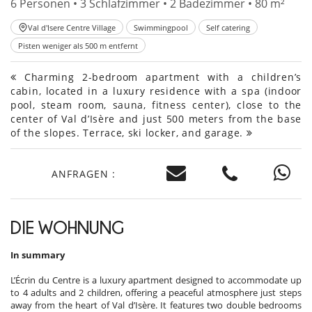
6 Personen • 3 Schlafzimmer • 2 Badezimmer • 80 m²
Val d'Isere Centre Village
Swimmingpool
Self catering
Pisten weniger als 500 m entfernt
Charming 2-bedroom apartment with a children’s
cabin, located in a luxury residence with a spa (indoor
pool, steam room, sauna, fitness center), close to the
center of Val d’Isère and just 500 meters from the base
of the slopes. Terrace, ski locker, and garage.
ANFRAGEN :
DIE WOHNUNG
In summary
L’Écrin du Centre is a luxury apartment designed to accommodate up
to 4 adults and 2 children, offering a peaceful atmosphere just steps
away from the heart of Val d’Isère. It features two double bedrooms