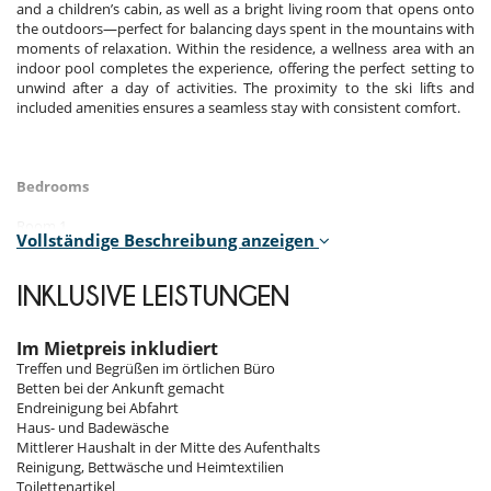
and a children’s cabin, as well as a bright living room that opens onto
the outdoors—perfect for balancing days spent in the mountains with
moments of relaxation. Within the residence, a wellness area with an
indoor pool completes the experience, offering the perfect setting to
unwind after a day of activities. The proximity to the ski lifts and
included amenities ensures a seamless stay with consistent comfort.
Bedrooms
Room 1
Vollständige Beschreibung anzeigen
Room. This bedroom has 1 double bed 190 cm. , with shower, 1
washbasin. This bedroom includes also private terrace, closet.
INKLUSIVE LEISTUNGEN
Room 2
Room. This bedroom has 1 double bed 160 cm. , with bathtub, 1
washbasin. This bedroom includes also private terrace, WC.
Im Mietpreis inkludiert
Treffen und Begrüßen im örtlichen Büro
Room 3
Betten bei der Ankunft gemacht
Room. This bedroom has 1 bunk beds 90 cm.
Endreinigung bei Abfahrt
Haus- und Badewäsche
Mittlerer Haushalt in der Mitte des Aufenthalts
Indoors
Reinigung, Bettwäsche und Heimtextilien
Toilettenartikel