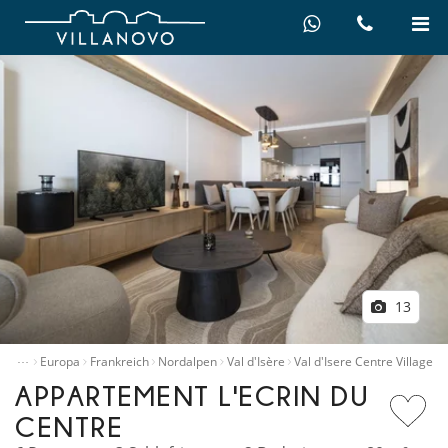
13
…
mieten
Europa
Frankreich
Nordalpen
Val d'Isère
Val d'Isere Centre Village
APPARTEMENT L'ECRIN DU
CENTRE