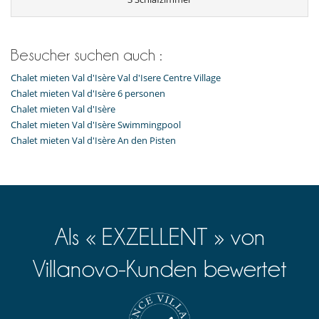
Nespresso Kaffeemaschine
Spülmaschine
Toaster
voll ausgestattete Küche
Besucher suchen auch :
Wasserkocher
Chalet mieten Val d'Isère Val d'Isere Centre Village
Unterhaltung, Wohlbefinden & Sport
Chalet mieten Val d'Isère 6 personen
Beheizten Innenpool
Chalet mieten Val d'Isère
Fernseher
Chalet mieten Val d'Isère Swimmingpool
Fitnessraum
Hammam
Chalet mieten Val d'Isère An den Pisten
Innen-Swimmingpool
Sauna
Als « EXZELLENT » von
Villanovo-Kunden bewertet