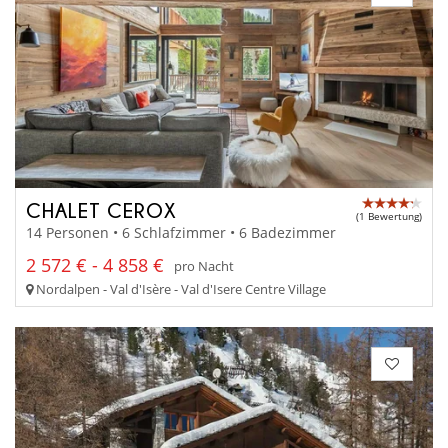
CHALET CEROX
(1 Bewertung)
14 Personen • 6 Schlafzimmer • 6 Badezimmer
2 572 € - 4 858 €
pro Nacht
Nordalpen - Val d'Isère - Val d'Isere Centre Village