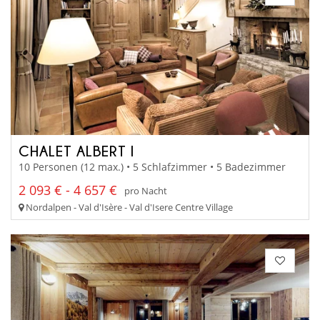
CHALET ALBERT I
10 Personen (12 max.) • 5 Schlafzimmer • 5 Badezimmer
2 093 € - 4 657 €
pro Nacht
Nordalpen - Val d'Isère - Val d'Isere Centre Village