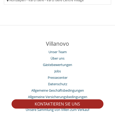
Villanovo
Unser Team
Über uns
Gästebewertungen
Jobs
Pressecenter
Datenschutz
Allgemeine Geschäftsbedingungen
Allgemeine Versicherungsbedingungen
Agenturen und Reiseveranstalter
KONTAKTIEREN SIE UNS
Unsere Sammlung von Villen zum Verkauf