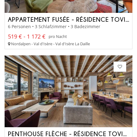
APPARTEMENT FUSÉE - RÉSIDENCE TOVIÈRE
6 Personen • 3 Schlafzimmer • 3 Badezimmer
519 € - 1 172 €
pro Nacht
Nordalpen - Val d'Isère - Val d'Isère La Daille
PENTHOUSE FLÈCHE - RÉSIDENCE TOVIÈRE