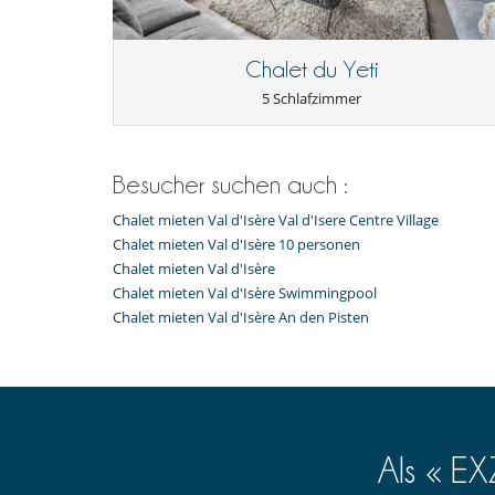
Fernsehraum
Kombiniertes Ess- und Wohnzimmer
Terrasse oder Balkon
Chalet du Yeti
In der Nähe
5 Schlafzimmer
Pisten weniger als 500 m entfernt
Kinder
Kinder willkommen
Besucher suchen auch :
Küche und Ausstattung
Chalet mieten Val d'Isère Val d'Isere Centre Village
amerikanische Küche
Dunstabzugshaube
Chalet mieten Val d'Isère 10 personen
Kaffeemaschine
Chalet mieten Val d'Isère
Kühlschrank
Chalet mieten Val d'Isère Swimmingpool
Nespresso Kaffeemaschine
Chalet mieten Val d'Isère An den Pisten
Spülmaschine
voll ausgestattete Küche
Waschmaschine
Unterhaltung, Wohlbefinden & Sport
BOSE Soundsystem
Internetzugang (Wifi)
Als « E
Sauna