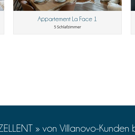
Kamin
Privatparkplatz
Appartement La Face 1
5 Schlafzimmer
Backofen
Fondue
Kühl-Gefrierkombination
Mikrowelle
Raclette-Grill
Toaster
Waschküche
Wasserkocher
Fernseher
Karten- und Brettspiele
XZELLENT » von Villanovo-Kunden 