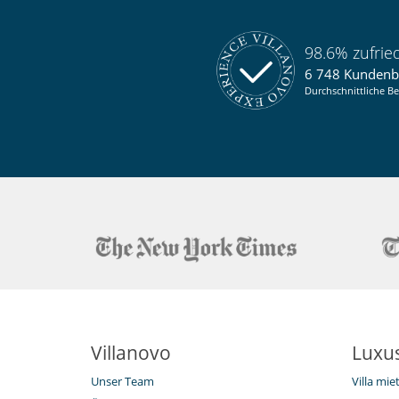
98.6% zufri
6 748 Kunden
Durchschnittliche Be
Villanovo
Luxus
Unser Team
Villa mi