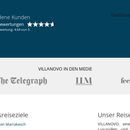
edene Kunden
bewertungen
wertung: 4.64 von 5.
VILLANOVO IN DEN MEDIE
reiseziele
Unser Reis
VILLANOVO, ein
eten Marrakesch
Luxusvillen und