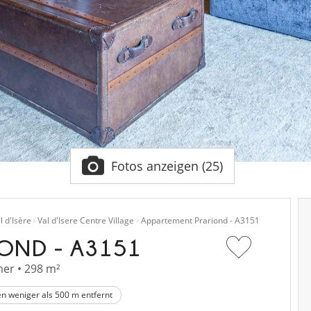
Fotos anzeigen (25)
l d'Isère
Val d'Isere Centre Village
Appartement Prariond - A3151
OND - A3151
er • 298 m²
en weniger als 500 m entfernt