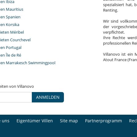
ten Ibiza
spezialisiert hat,
ten Mauritius
Renting.
eten Spanien
Wir sind vollkomm
ten Korsika
der vorgeschrieb
ieten Méribel
verpflichtet.
Ihre Rechte werd
ieten Courchevel
professionellen R
ten Portugal
Villanovo ist ein 
ten Île de Ré
Atout France (Fran
eten Marrakesch Swimmingpool
eiten von Villanovo
ANMELDEN
e uns
Eigentümer Villen
Site map
Partnerprogramm
Rec