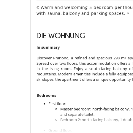
Warm and welcoming 5-bedroom penthouse lo
with sauna, balcony and parking spaces.
DIE WOHNUNG
In summary
Discover Prariond, a refined and spacious 298 m² 
Spread over two floors, this accommodation offers a l
in the living room. Enjoy a south-facing balcony of
mountains. Modern amenities include a fully equipped
ski slopes, the apartment offers a unique opportunity
Bedrooms
First floor:
Master bedroom: north-facing balcony, 1
and separate toilet.
Bedroom 2: north-facing balcony, 1 doubl
Ground floor: