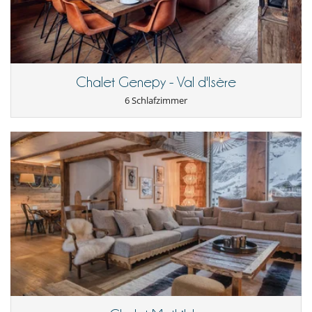
Ausstattung, Veranstaltungen
Heizung
Chalet Genepy - Val d'Isère
6 Schlafzimmer
Für Ihre Mahlzeiten
Sie kochen selbst
Für Ihren Komfort und Ihr Wohlbefinden
Fernsehraum
Kamin
Terrasse oder Balkon
Küche und Ausstattung
amerikanische Küche
Backofen
Cerankochfeld
Dunstabzugshaube
Entsafter
Kühl-Gefrierkombination
Mikrowelle
Mixer