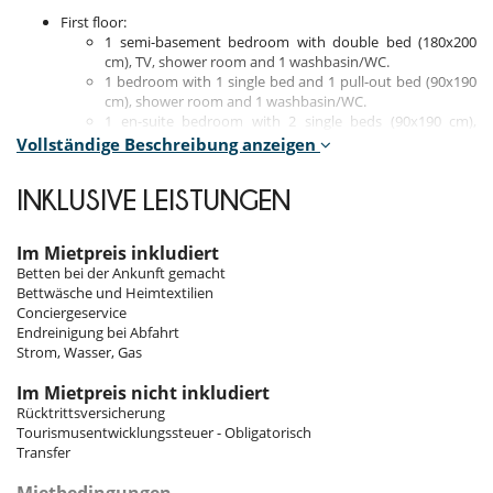
First floor:
1 semi-basement bedroom with double bed (180x200
cm), TV, shower room and 1 washbasin/WC.
1 bedroom with 1 single bed and 1 pull-out bed (90x190
cm), shower room and 1 washbasin/WC.
1 en-suite bedroom with 2 single beds (90x190 cm),
bathroom, 2 sinks/WC.
Vollständige Beschreibung anzeigen
Second floor:
INKLUSIVE LEISTUNGEN
Master bedroom with double bed (160x200 cm), desk,
television and decorative fireplace, bathroom with 2
sinks/shower and separate WC with washbasin.
Im Mietpreis inkludiert
Betten bei der Ankunft gemacht
Floor 3:
Bettwäsche und Heimtextilien
1 bedroom with balcony, double bed (160x190 cm),
Conciergeservice
television, open bathroom with 1 washbasin and
Endreinigung bei Abfahrt
separate WC.
Strom, Wasser, Gas
1 bedroom with double bed (160x190 cm), television,
bathroom, 1 washbasin and WC.
Im Mietpreis nicht inkludiert
Rücktrittsversicherung
Indoors
Tourismusentwicklungssteuer - Obligatorisch
Transfer
The chalet offers a comfortable and cosy interior. As soon as you
enter, the double ski storage area and boot warmer provide