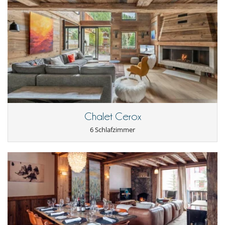
Outdoors
The spacious terrace off the living room is one of the chalet's major
assets. It offers an outdoor space to admire the scenery and enjoy the
fresh air, ideal for relaxing moments or starry evenings.
Staff & Services
The rental includes: welcome on arrival with champagne and a basket
of Savoyard products, beds made on arrival, welcome products and
daily cleaning.
Chalet Cerox
Additional services are available on request at an extra charge,
6 Schlafzimmer
depending on your needs: breakfast, ski pass and lesson bookings,
chef, grocery deliveries.
Location
Chalet Amigo enjoys a strategic location close to the ski slopes, with
quick and easy access. The surrounding alpine village offers a variety
of activities and amenities, ensuring an authentic and enjoyable stay.