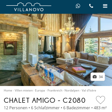
34
Home
Villen mieten
Europa
Frankreich
Nordalpen
Val d'Isère
CHALET AMIGO - C2080
12 Personen • 6 Schlafzimmer • 6 Badezimmer • 483 m²