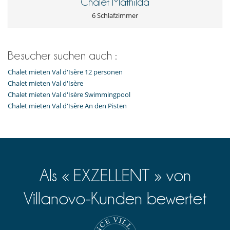
Chalet Mathilda
Nespresso Kaffeemaschine
Raclette-Grill
6 Schlafzimmer
Spülmaschine
Toaster
voll ausgestattete Küche
Wäschetrockner
Besucher suchen auch :
Waschküche
Waschmaschine
Chalet mieten Val d'Isère 12 personen
Wasserkocher
Chalet mieten Val d'Isère
Chalet mieten Val d'Isère Swimmingpool
Unterhaltung, Wohlbefinden & Sport
Chalet mieten Val d'Isère An den Pisten
Fernseher
Hammam
Innen-Swimmingpool
Internetzugang (Wifi)
Massageliege
Massageraum
Privates Spa mit Sauna und Hammam
Als « EXZELLENT » von
Sauna
Skiraum
Villanovo-Kunden bewertet