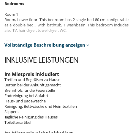
Bedrooms
Room 1
Room, Lower floor. This bedroom has 2 single bed 80 cm configurable
as a double bed. , with bathtub, 1 washbasin. This bedroom includes
also TV, hair dryer, towel dryer, WC.
Room 2
Vollständige Beschreibung anzeigen
Room, Lower floor. This bedroom has 2 single bed 80 cm configurable
as a double bed. , with bathtub, 1 washbasin. This bedroom includes
also TV, hair dryer, towel dryer, WC.
INKLUSIVE LEISTUNGEN
Room 3
Room, Ground level. This bedroom has 1 double bed 160 cm. , with
Im Mietpreis inkludiert
bathtub, 1 washbasin. This bedroom includes also TV, private terrace,
Treffen und Begrüßen zu Hause
hair dryer, towel dryer, WC.
Betten bei der Ankunft gemacht
Brennholz für die Feuerstelle
Room 4
Endreinigung bei Abfahrt
Room, Ground level. This bedroom has 1 sofa bed 160 cm. , with
Haus- und Badewäsche
bathtub, 1 washbasin. This bedroom includes also TV, hair dryer, towel
Reinigung, Bettwäsche und Heimtextilien
dryer, WC.
Slippers
Tägliche Reinigung des Hauses
Room 5
Toilettenartikel
Room. This bedroom has 1 double bed 160 cm. , with bathtub, 1
washbasin. This bedroom includes also TV, private terrace, hair dryer,