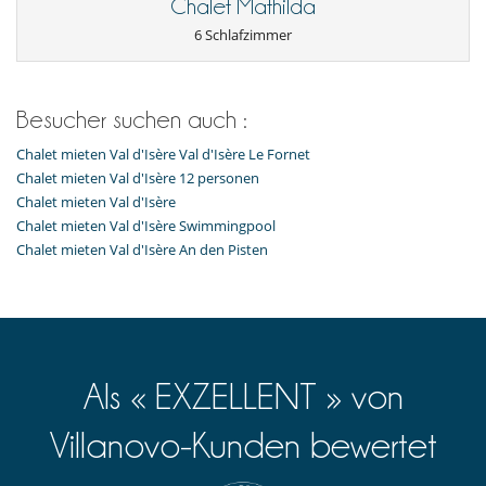
Personal
Chalet Mathilda
Haushälterin
6 Schlafzimmer
Unterhaltung, Wohlbefinden & Sport
Internetzugang (Wifi)
Karten- und Brettspiele
Besucher suchen auch :
Kinosaal
Massageliege
Chalet mieten Val d'Isère Val d'Isère Le Fornet
Sauna
Skischuhwärmern
Chalet mieten Val d'Isère 12 personen
Sound system
Chalet mieten Val d'Isère
Spielzimmer
Chalet mieten Val d'Isère Swimmingpool
Chalet mieten Val d'Isère An den Pisten
Als « EXZELLENT » von
Villanovo-Kunden bewertet