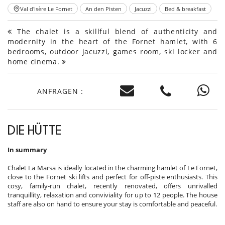
Val d'Isère Le Fornet
An den Pisten
Jacuzzi
Bed & breakfast
The chalet is a skillful blend of authenticity and
modernity in the heart of the Fornet hamlet, with 6
bedrooms, outdoor jacuzzi, games room, ski locker and
home cinema.
ANFRAGEN :
DIE HÜTTE
In summary
Chalet La Marsa is ideally located in the charming hamlet of Le Fornet,
close to the Fornet ski lifts and perfect for off-piste enthusiasts. This
cosy, family-run chalet, recently renovated, offers unrivalled
tranquillity, relaxation and conviviality for up to 12 people. The house
staff are also on hand to ensure your stay is comfortable and peaceful.