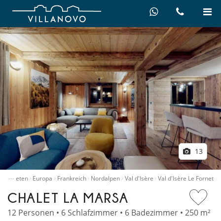
13
…
llen mieten
Europa
Frankreich
Nordalpen
Val d'Isère
Val d'Isère Le Fornet
CHALET LA MARSA
12 Personen • 6 Schlafzimmer • 6 Badezimmer • 250 m²