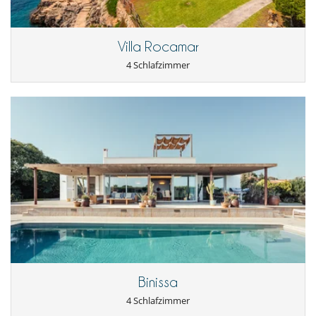
In der Nähe
Direkter Zugang zum Meer
Villa Rocamar
Küche und Ausstattung
Backofen
4 Schlafzimmer
Bügeleisen
Cerankochfeld
Kaffeemaschine
Kühl-Gefrierkombination
Mikrowelle
Mixer
Toaster
voll ausgestattete Küche
Wasserkocher
Unterhaltung, Wohlbefinden & Sport
Außen-Swimmingpool
Fernseher
Internetzugang (Wifi)
Binissa
4 Schlafzimmer