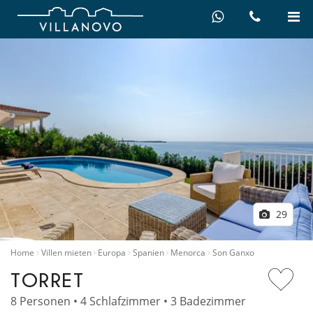
29
Home
Villen mieten
Europa
Spanien
Menorca
Son Ganxo
TORRET
8 Personen • 4 Schlafzimmer • 3 Badezimmer