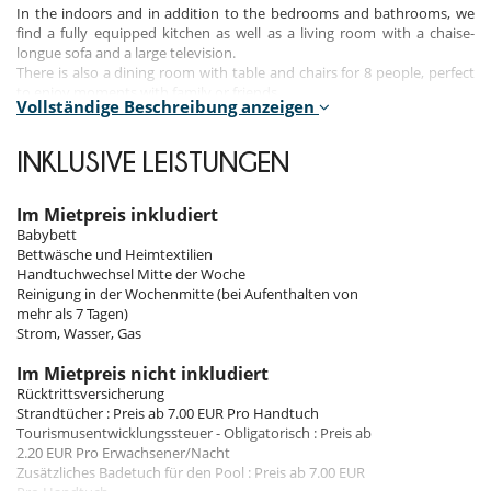
In the indoors and in addition to the bedrooms and bathrooms, we
find a fully equipped kitchen as well as a living room with a chaise-
longue sofa and a large television.
There is also a dining room with table and chairs for 8 people, perfect
to enjoy moments with family or friends.
Vollständige Beschreibung anzeigen
The property is located on the seafront, in the Son Ganxo area in the
south of Menorca, in Sant Luis.
INKLUSIVE LEISTUNGEN
Its proximity to the sea as well as the incredible beaches and
restaurants, make it perfect for an incredible vacation.
Im Mietpreis inkludiert
Babybett
Bedrooms
Bettwäsche und Heimtextilien
Handtuchwechsel Mitte der Woche
Room 1
Reinigung in der Wochenmitte (bei Aufenthalten von
Room, 1st floor. This bedroom has 1 double bed. This bedroom
mehr als 7 Tagen)
includes also air conditioning.
Strom, Wasser, Gas
Room 2
Im Mietpreis nicht inkludiert
Room, 1st floor, direct access to the garden, direct access to the
Rücktrittsversicherung
terrace. This bedroom has 2 single bed. This bedroom includes also air
Strandtücher : Preis ab 7.00 EUR Pro Handtuch
conditioning.
Tourismusentwicklungssteuer - Obligatorisch : Preis ab
2.20 EUR Pro Erwachsener/Nacht
Room 3
Zusätzliches Badetuch für den Pool : Preis ab 7.00 EUR
Room, 1st floor, direct access to the garden, direct access to the