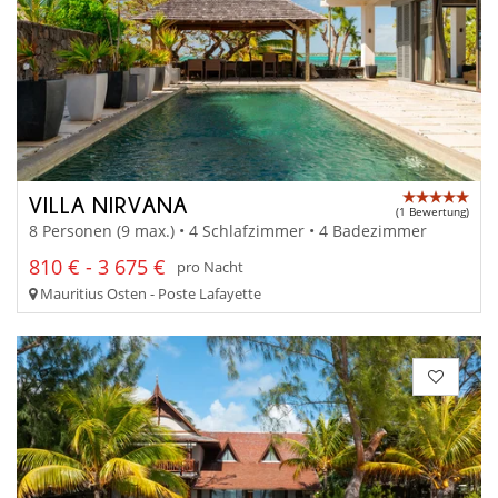
VILLA NIRVANA
(1 Bewertung)
8 Personen (9 max.) • 4 Schlafzimmer • 4 Badezimmer
810 € - 3 675 €
pro Nacht
Mauritius Osten - Poste Lafayette