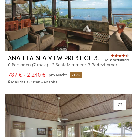
ANAHITA SEA VIEW PRESTIGE SUITE
(2 Bewertungen)
6 Personen (7 max.) • 3 Schlafzimmer • 3 Badezimmer
787 € - 2 240 €
pro Nacht
-15%
Mauritius Osten - Anahita