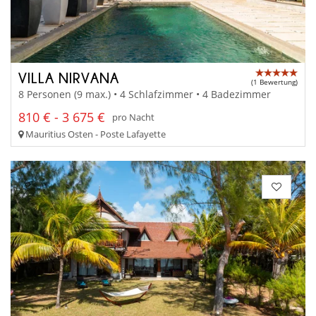
VILLA NIRVANA
(1 Bewertung)
8 Personen (9 max.) • 4 Schlafzimmer • 4 Badezimmer
810 € - 3 675 €
pro Nacht
Mauritius Osten - Poste Lafayette