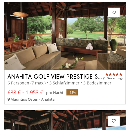
ANAHITA GOLF VIEW PRESTIGE SUITE
(1 Bewertung)
6 Personen (7 max.) • 3 Schlafzimmer • 3 Badezimmer
688 € - 1 953 €
pro Nacht
-15%
Mauritius Osten - Anahita