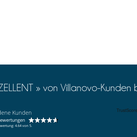
Fernsehraum
Umwandelbares Sofa
Skipisten zu Fuß erreichbar
Haushälterin
XZELLENT » von Villanovo-Kunden 
Internetzugang (Wifi)
edene Kunden
bewertungen
wertung: 4.64 von 5.