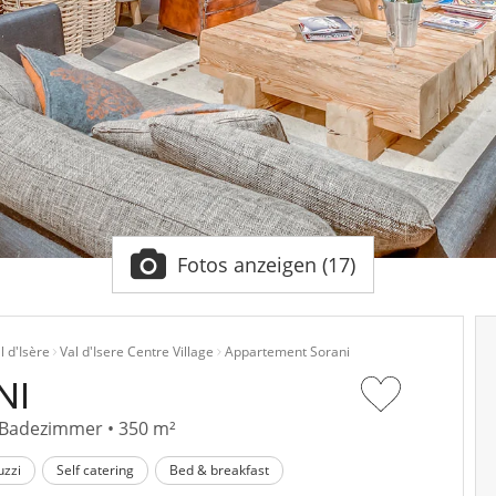
Fotos anzeigen (17)
l d'Isère
Val d'Isere Centre Village
Appartement Sorani
NI
5 Badezimmer • 350 m²
uzzi
Self catering
Bed & breakfast