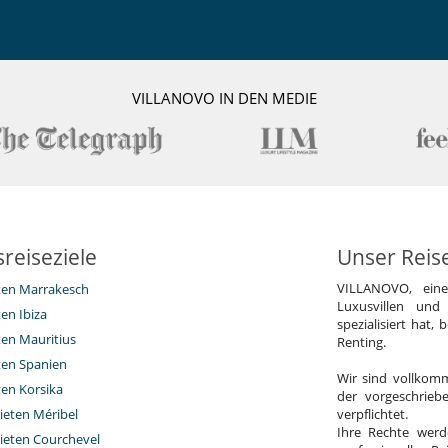
VILLANOVO IN DEN MEDIE
reiseziele
Unser Reis
VILLANOVO, ein
eten Marrakesch
Luxusvillen und
ten Ibiza
spezialisiert hat,
ten Mauritius
Renting.
eten Spanien
Wir sind vollkomm
ten Korsika
der vorgeschrieb
ieten Méribel
verpflichtet.
Ihre Rechte werd
ieten Courchevel