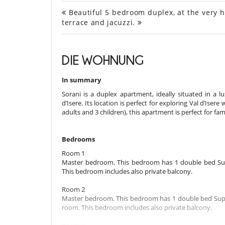
Beautiful 5 bedroom duplex, at the very he
terrace and jacuzzi.
DIE WOHNUNG
In summary
Sorani is a duplex apartment, ideally situated in a lu
d’Isere. Its location is perfect for exploring Val d’Iser
adults and 3 children), this apartment is perfect for fami
Bedrooms
Room 1
Master bedroom. This bedroom has 1 double bed Sup
This bedroom includes also private balcony.
Room 2
Master bedroom. This bedroom has 1 double bed Super
room. This bedroom includes also private balcony.