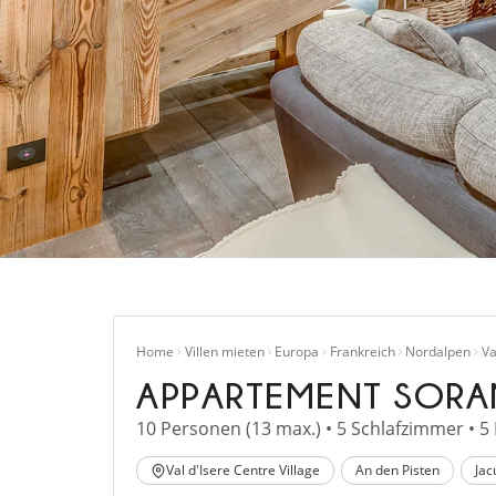
Home
Villen mieten
Europa
Frankreich
Nordalpen
Va
APPARTEMENT SORA
10 Personen (13 max.) • 5 Schlafzimmer • 
Val d'Isere Centre Village
An den Pisten
Jac