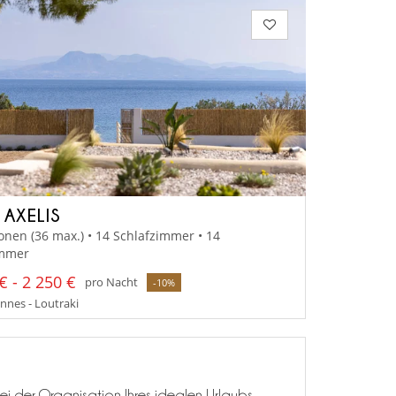
 AXELIS
onen (36 max.) • 14 Schlafzimmer • 14
mmer
€ - 2 250 €
pro Nacht
-10%
nes - Loutraki
ei der Organisation Ihres idealen Urlaubs