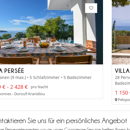
A PERSÉE
VILLA
onen (9 max.) • 5 Schlafzimmer • 5 Badezimmer
28 Pers
Badezi
 € - 2 428 €
pro Nacht
1 150 
onnes - Doroufi Kranidiou
Pelopon
taktieren Sie uns für ein persönliches Angebot
re Reisezielexperten sowie unser Concierge-Service helfen Ihnen b