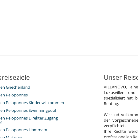
reiseziele
Unser Reis
VILLANOVO, ein
eten Griechenland
Luxusvillen und
eten Peloponnes
spezialisiert hat,
eten Peloponnes Kinder willkommen
Renting.
eten Peloponnes Swimmingpool
Wir sind vollkomm
eten Peloponnes Direkter Zugang
der vorgeschrieb
r
verpflichtet.
ieten Peloponnes Hammam
Ihre Rechte werd
professionellen R
eten Mykonos