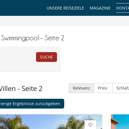
UNSERE REISEZIELE
MAGAZINE
KONTA
r Swimmingpool - Seite 2
SUCHE
Villen
- Seite 2
Relevanz
Preis
Schla
herige Ergebnisse zurückgeben