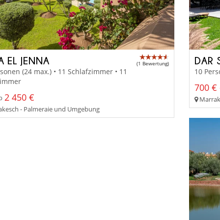
A EL JENNA
DAR 
(1 Bewertung)
sonen (24 max.) • 11 Schlafzimmer • 11
10 Pers
immer
700 € 
2 450 €
b
Marrak
kesch - Palmeraie und Umgebung