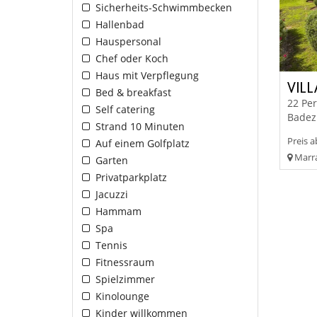
Sicherheits-Schwimmbecken
Hallenbad
Hauspersonal
Chef oder Koch
Haus mit Verpflegung
VILL
Bed & breakfast
22 Per
Self catering
Badez
Strand 10 Minuten
Preis a
Auf einem Golfplatz
Marra
Garten
Privatparkplatz
Jacuzzi
Hammam
Spa
Tennis
Fitnessraum
Spielzimmer
Kinolounge
Kinder willkommen