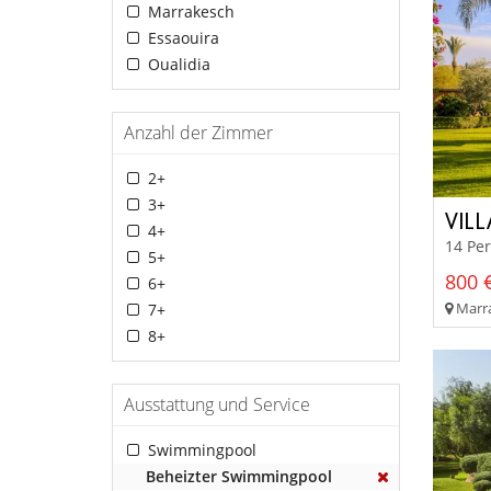
Marrakesch
Essaouira
Oualidia
Anzahl der Zimmer
2+
3+
VILL
4+
14 Per
5+
800 €
6+
Marra
7+
8+
Ausstattung und Service
Swimmingpool
Beheizter Swimmingpool