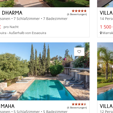
D DHARMA
VILLA
(6 Bewertungen)
rsonen • 7 Schlafzimmer • 7 Badezimmer
14 Pers
€
1 500 
pro Nacht
uira - Außerhalb von Essaouira
Marrake
 MAHA
VILL
(6 Bewertungen)
rsonen • 5 Schlafzimmer • 5 Badezimmer
12 Pers