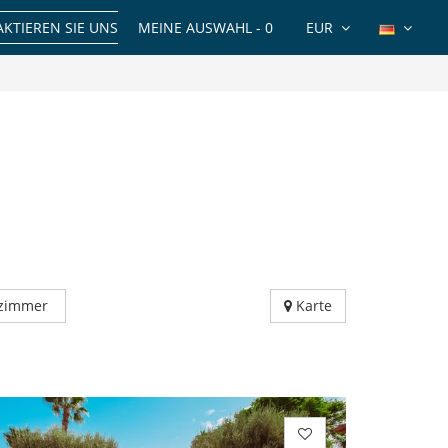
KTIEREN SIE UNS
MEINE AUSWAHL -
0
EUR
fzimmer
Karte