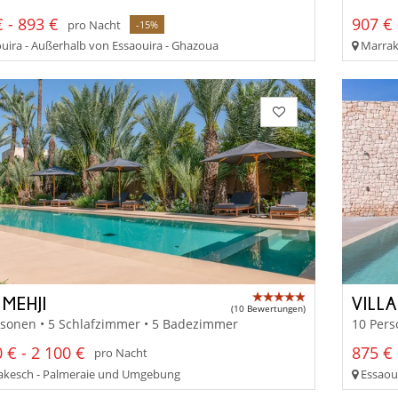
 - 893 €
907 € 
pro Nacht
-15%
uira - Außerhalb von Essaouira - Ghazoua
Marrak
MEHJI
VILLA
(10 Bewertungen)
rsonen • 5 Schlafzimmer • 5 Badezimmer
10 Pers
 € - 2 100 €
875 € 
pro Nacht
kesch - Palmeraie und Umgebung
Essaoui