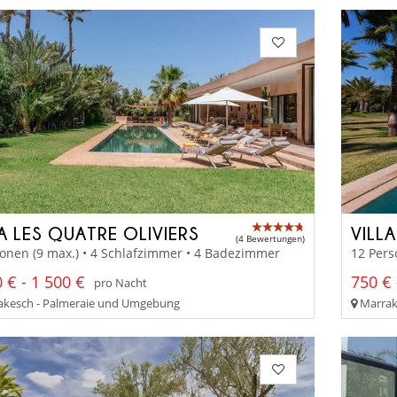
LA LES QUATRE OLIVIERS
VILL
(4 Bewertungen)
onen (9 max.) • 4 Schlafzimmer • 4 Badezimmer
12 Pers
 € - 1 500 €
750 € 
pro Nacht
kesch - Palmeraie und Umgebung
Marrake