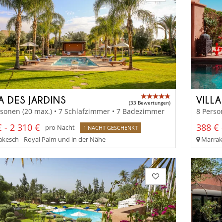
A DES JARDINS
VILLA
(33 Bewertungen)
sonen (20 max.) • 7 Schlafzimmer • 7 Badezimmer
8 Perso
 - 2 310 €
388 € 
pro Nacht
1 NACHT GESCHENKT
kesch - Royal Palm und in der Nähe
Marrak