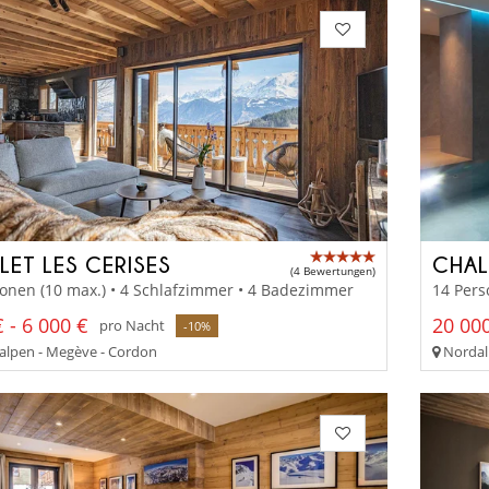
LET LES CERISES
CHAL
(4 Bewertungen)
onen (10 max.) • 4 Schlafzimmer • 4 Badezimmer
14 Pers
 - 6 000 €
20 000
pro Nacht
-10%
lpen - Megève - Cordon
Nordalp