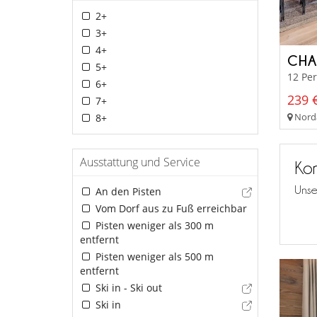
2+
3+
4+
CHA
5+
12 Pe
6+
239 €
7+
Norda
8+
Ausstattung und Service
Kon
Unse
An den Pisten
Vom Dorf aus zu Fuß erreichbar
Pisten weniger als 300 m
entfernt
Pisten weniger als 500 m
entfernt
Ski in - Ski out
Ski in