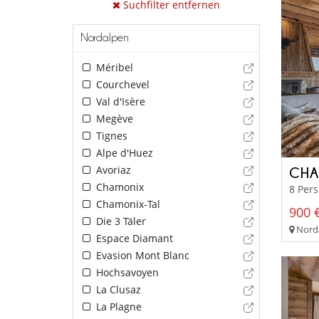
Suchfilter entfernen
Nordalpen
Méribel
Courchevel
Val d'Isère
Megève
Tignes
Alpe d'Huez
Avoriaz
CHA
Chamonix
8 Pers
Chamonix-Tal
900 €
Die 3 Täler
Norda
Espace Diamant
Evasion Mont Blanc
Hochsavoyen
La Clusaz
La Plagne