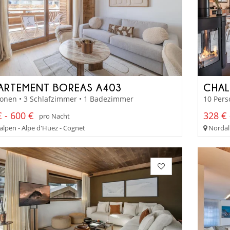
ARTEMENT BOREAS A403
CHAL
sonen • 3 Schlafzimmer • 1 Badezimmer
10 Pers
 - 600 €
328 € 
pro Nacht
lpen - Alpe d'Huez - Cognet
Nordalp