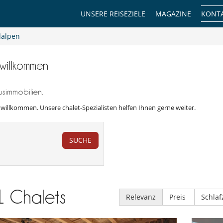
UNSERE REISEZIELE
MAGAZINE
KONTA
alpen
 willkommen
simmobilien.
r willkommen. Unsere chalet-Spezialisten helfen Ihnen gerne weiter.
SUCHE
1
Chalets
Relevanz
Preis
Schla