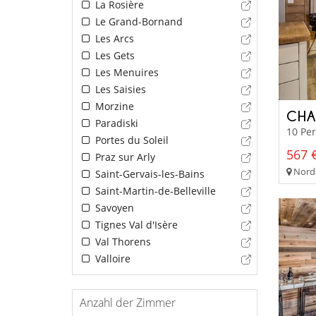
La Rosière
Le Grand-Bornand
Les Arcs
Les Gets
Les Menuires
Les Saisies
Morzine
CHA
Paradiski
10 Pe
Portes du Soleil
567 €
Praz sur Arly
Norda
Saint-Gervais-les-Bains
Saint-Martin-de-Belleville
Savoyen
Tignes Val d'Isère
Val Thorens
Valloire
Anzahl der Zimmer