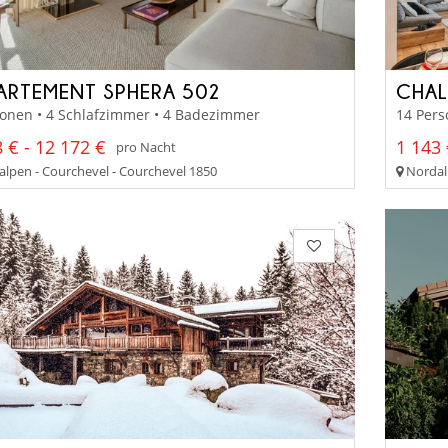
ARTEMENT SPHERA 502
CHAL
sonen • 4 Schlafzimmer • 4 Badezimmer
14 Pers
 € - 12 172 €
1 143 
pro Nacht
lpen - Courchevel - Courchevel 1850
Nordal