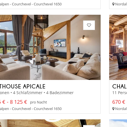
lpen - Courchevel - Courchevel 1650
Nordalp
THOUSE APICALE
CHAL
sonen • 4 Schlafzimmer • 4 Badezimmer
11 Pers
 € - 8 125 €
670 € 
pro Nacht
lpen - Courchevel - Courchevel 1650
Nordalp