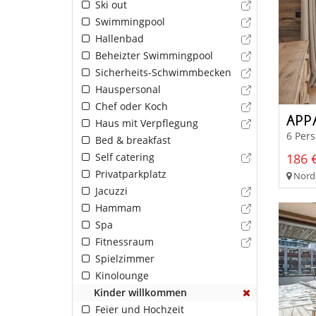
Ski out
Swimmingpool
Hallenbad
Beheizter Swimmingpool
Sicherheits-Schwimmbecken
Hauspersonal
Chef oder Koch
APP
Haus mit Verpflegung
6 Per
Bed & breakfast
Self catering
186 €
Privatparkplatz
Norda
Jacuzzi
Hammam
Spa
Fitnessraum
Spielzimmer
Kinolounge
Kinder willkommen
Feier und Hochzeit