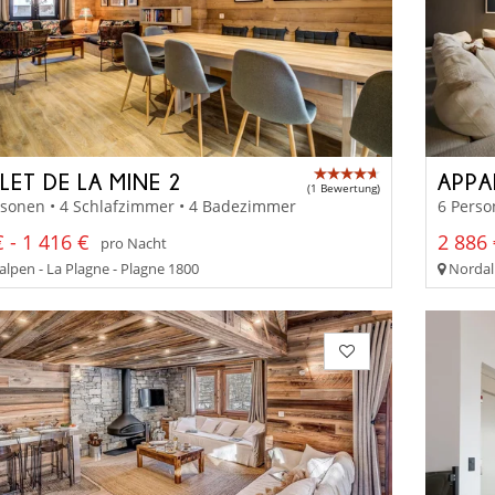
LET DE LA MINE 2
APPA
(1 Bewertung)
rsonen • 4 Schlafzimmer • 4 Badezimmer
6 Perso
 - 1 416 €
2 886 
pro Nacht
lpen - La Plagne - Plagne 1800
Nordalp