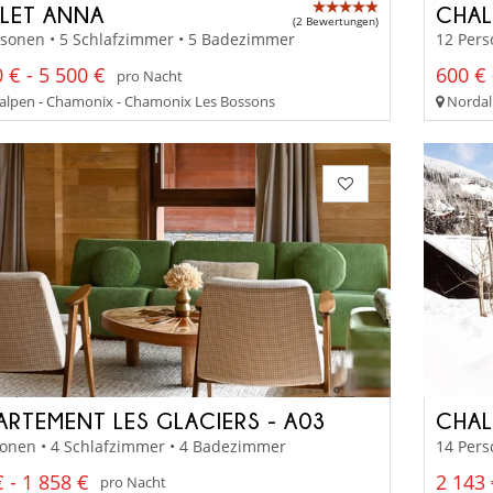
LET ANNA
CHA
(2 Bewertungen)
rsonen • 5 Schlafzimmer • 5 Badezimmer
12 Pers
 € - 5 500 €
600 € 
pro Nacht
lpen - Chamonix - Chamonix Les Bossons
Nordal
ARTEMENT LES GLACIERS - A03
CHAL
sonen • 4 Schlafzimmer • 4 Badezimmer
14 Pers
 - 1 858 €
2 143 
pro Nacht