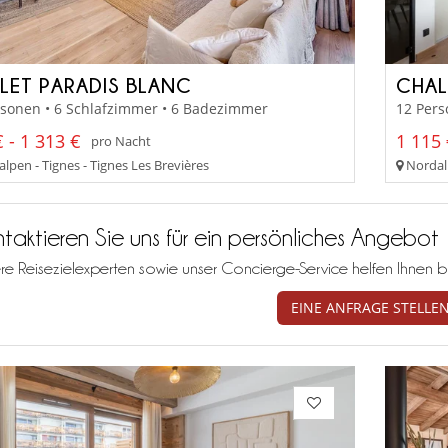
LET PARADIS BLANC
CHAL
rsonen • 6 Schlafzimmer • 6 Badezimmer
12 Pers
 - 1 313 €
1 115 
pro Nacht
lpen - Tignes - Tignes Les Brevières
Nordalp
taktieren Sie uns für ein persönliches Angebot
re Reisezielexperten sowie unser Concierge-Service helfen Ihnen b
EINE ANFRAGE STELLE