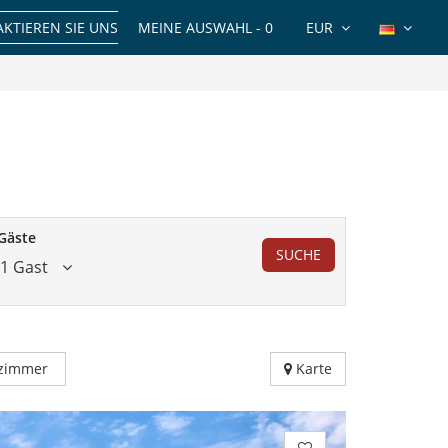
KTIEREN SIE UNS
MEINE AUSWAHL -
0
EUR
Gäste
SUCHE
1 Gast
fzimmer
Karte