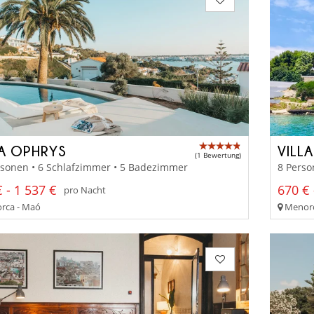
LA OPHRYS
VILL
(1 Bewertung)
rsonen • 6 Schlafzimmer • 5 Badezimmer
8 Perso
 - 1 537 €
670 € 
pro Nacht
rca - Maó
Menorc