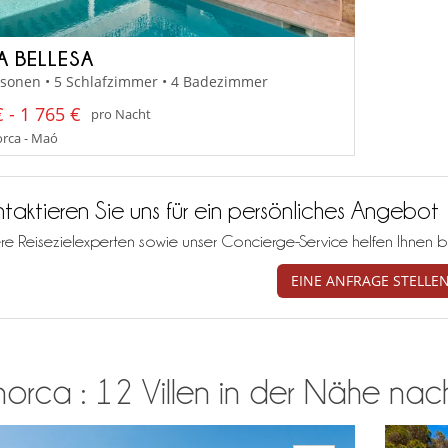
A BELLESA
rsonen • 5 Schlafzimmer • 4 Badezimmer
 - 1 765 €
pro Nacht
rca - Maó
taktieren Sie uns für ein persönliches Angebot
re Reisezielexperten sowie unser Concierge-Service helfen Ihnen b
EINE ANFRAGE STELLE
rca : 12 Villen in der Nähe nach I