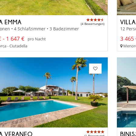
LA EMMA
VILL
(4 Bewertungen)
sonen • 4 Schlafzimmer • 3 Badezimmer
12 Pers
 - 1 647 €
3 465 
pro Nacht
ca - Ciutadella
Menorc
LA VERANEO
BINI
(1 Bewertung)