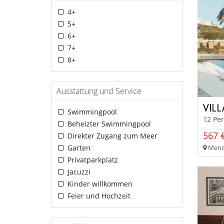
4+
5+
6+
7+
8+
Ausstattung und Service
VIL
Swimmingpool
12 Pe
Beheizter Swimmingpool
567 €
Direkter Zugang zum Meer
Meno
Garten
Privatparkplatz
Jacuzzi
Kinder willkommen
Feier und Hochzeit