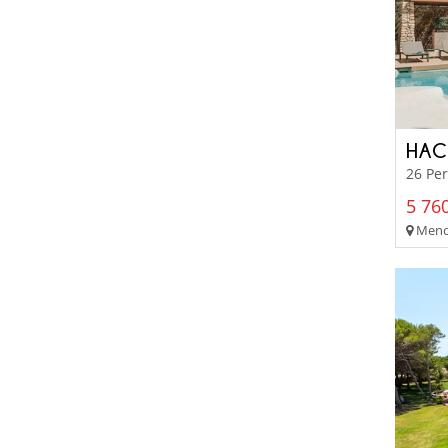
HAC
26 Pe
5 760
Menor