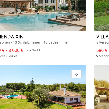
IENDA XINI
VILL
rsonen • 13 Schlafzimmer • 10 Badezimmer
8 Perso
 € - 8 000 €
586 € 
pro Nacht
ca - Ferries
Menorca