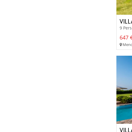
VIL
9 Per
647 €
Menor
VIL