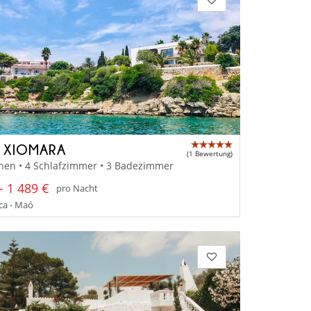
A XIOMARA
(1 Bewertung)
nen • 4 Schlafzimmer • 3 Badezimmer
- 1 489 €
pro Nacht
a - Maó