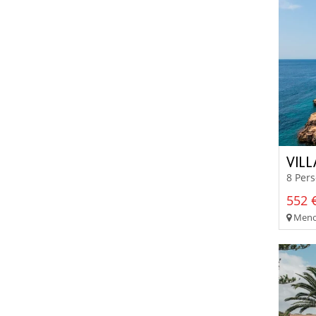
VIL
8 Per
552 €
Menor