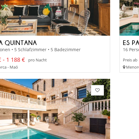
LA QUINTANA
ES P
sonen • 5 Schlafzimmer • 5 Badezimmer
16 Pers
 - 1 188 €
pro Nacht
Preis ab
rca - Maó
Menorc