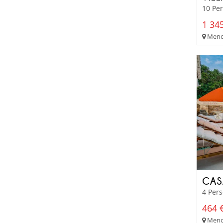
10 Pe
1 345
Menor
CAS
4 Per
464 €
Menor