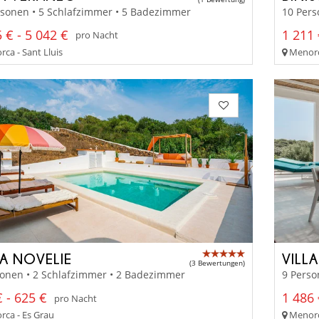
rsonen • 5 Schlafzimmer • 5 Badezimmer
10 Pers
 € - 5 042 €
1 211 
pro Nacht
ca - Sant Lluis
Menorc
A NOVELIE
VILL
(3 Bewertungen)
sonen • 2 Schlafzimmer • 2 Badezimmer
9 Perso
 - 625 €
1 486 
pro Nacht
ca - Es Grau
Menorc