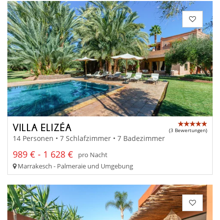
VILLA ELIZÉA
(3 Bewertungen)
14 Personen • 7 Schlafzimmer • 7 Badezimmer
989 € - 1 628 €
pro Nacht
Marrakesch - Palmeraie und Umgebung