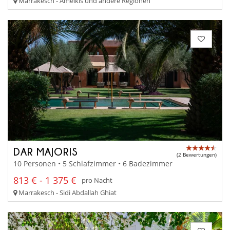
Marrakesch - Amelkis und andere Regionen
DAR MAJORIS
(2 Bewertungen)
10 Personen • 5 Schlafzimmer • 6 Badezimmer
813 € - 1 375 €
pro Nacht
Marrakesch - Sidi Abdallah Ghiat